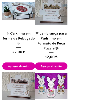
✨ Caixinha em
💙 Lembrança para
forma de Rebuçado
Padrinho em
✨
Formato de Peça
Puzzle 🧩
Precio
22,00 €
Precio
12,00 €
Agregar al carrito
Agregar al carrito