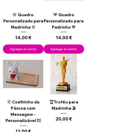
🌸 Quadro
💙 Quadro
Personalizado para
Personalizado para
Madrinha 🌸
Padrinho 💙
Precio
Precio
14,00 €
14,00 €
Agregar al carrito
Agregar al carrito
🐰 Coelhinho da
🏆Troféu para
Páscoa com
Madrinha 🎬
Mensagem -
Precio
20,00 €
Personalizável 💌
Precio
12,00 €