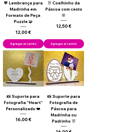
💖 Lembrança para
🐰 Coelhinho da
Madrinha em
Páscoa com cesto
Formato de Peça
🌸
Puzzle 🧩
Precio
12,50 €
Precio
12,00 €
Agregar al carrito
Agregar al carrito
📸 Suporte para
📸 Suporte para
Fotografia “Heart”
Fotografia de
Personalizado ❤️
Páscoa para
Madrinha ou
Precio
16,00 €
Padrinho 🐰
Precio
16,00 €