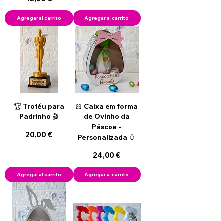
Agregar al carrito
Agregar al carrito
🏆 Troféu para
🎀 Caixa em forma
Padrinho 🎬
de Ovinho da
Páscoa -
Precio
20,00 €
Personalizada 🥚
Precio
24,00 €
Agregar al carrito
Agregar al carrito