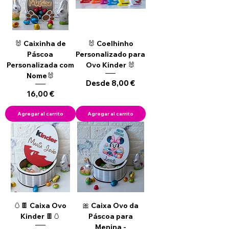
🐰 Caixinha de
🐰 Coelhinho
Páscoa
Personalizado para
Personalizada com
Ovo Kinder 🐰
Nome🐰
Precio de oferta
Desde
8,00 €
Precio
16,00 €
Agregar al carrito
Agregar al carrito
🥚🍫 Caixa Ovo
🎀 Caixa Ovo da
Kinder 🍫🥚
Páscoa para
Menina -