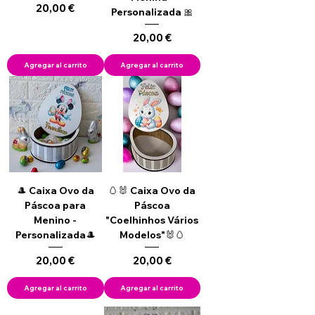
Precio
20,00 €
Personalizada 🎀
Precio
20,00 €
Agregar al carrito
Agregar al carrito
🎩 Caixa Ovo da
🥚🐰 Caixa Ovo da
Páscoa para
Páscoa
Menino -
"Coelhinhos Vários
Personalizada🎩
Modelos"🐰🥚
Precio
Precio
20,00 €
20,00 €
Agregar al carrito
Agregar al carrito