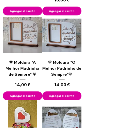
Agregar al carrito
Agregar al carrito
💗 Moldura "A
💙 Moldura "O
Melhor Madrinha
Melhor Padrinho de
de Sempre" 💗
Sempre"💙
Precio
Precio
14,00 €
14,00 €
Agregar al carrito
Agregar al carrito