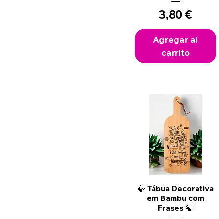
Precio
3,80 €
Agregar al
carrito
Vista rápida
🍃 Tábua Decorativa
em Bambu com
Frases 🍃