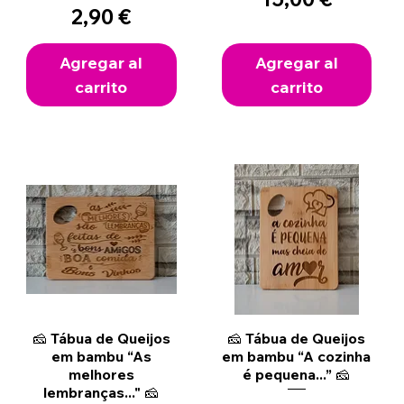
Precio
2,90 €
Agregar al
Agregar al
carrito
carrito
Vista rápida
Vista rápida
🧀 Tábua de Queijos
🧀 Tábua de Queijos
em bambu “As
em bambu “A cozinha
melhores
é pequena...” 🧀
lembranças..." 🧀