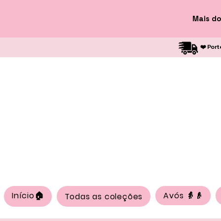
Mais do
❤️ Port
Início🏠
Avós 👵👴
Todas as coleções