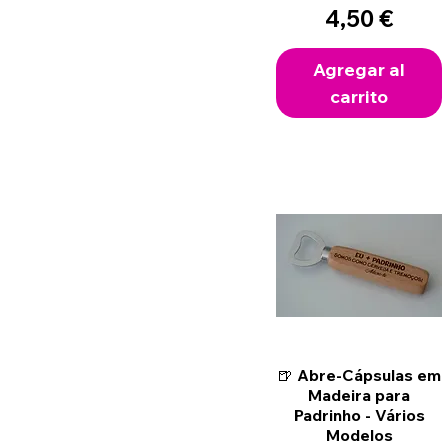
Precio
4,50 €
Agregar al
carrito
Vista rápida
🍺 Abre-Cápsulas em
Madeira para
Padrinho - Vários
Modelos