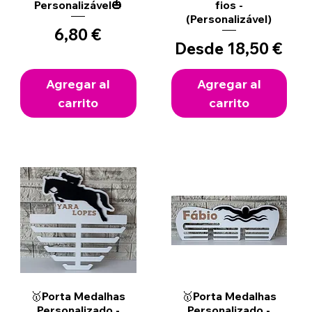
Personalizável🎃
fios -
(Personalizável)
Precio
6,80 €
Precio de oferta
Desde
18,50 €
Agregar al
Agregar al
carrito
carrito
Vista rápida
Vista rápida
🥇Porta Medalhas
🥇Porta Medalhas
Personalizado -
Personalizado -