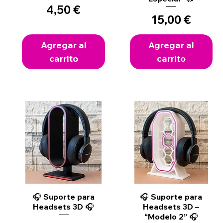
Precio
4,50 €
Precio
15,00 €
Agregar al
Agregar al
carrito
carrito
Vista rápida
Vista rápida
🎧 Suporte para
🎧 Suporte para
Headsets 3D 🎧
Headsets 3D –
“Modelo 2” 🎧