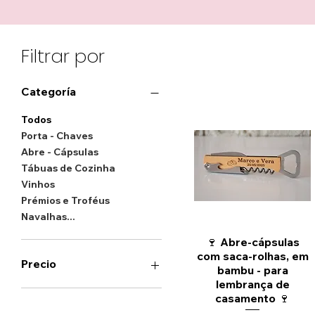
Filtrar por
Categoría
Todos
Porta - Chaves
Abre - Cápsulas
Tábuas de Cozinha
Vinhos
Prémios e Troféus
Navalhas...
Vista rápida
🍷 Abre-cápsulas
com saca-rolhas, em
Precio
bambu - para
lembrança de
casamento 🍷
0 €
34 €