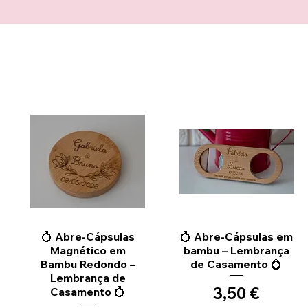
Vista rápida
Vista rápida
💍 Abre-Cápsulas
💍 Abre-Cápsulas em
Magnético em
bambu – Lembrança
Bambu Redondo –
de Casamento 💍
Lembrança de
Precio
3,50 €
Casamento 💍