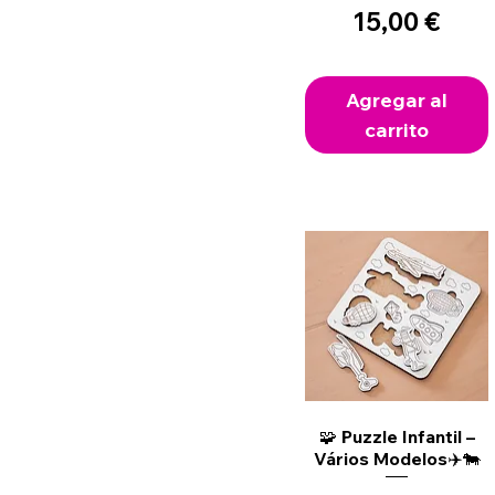
Precio
15,00 €
Agregar al
carrito
Vista rápida
🧩 Puzzle Infantil –
Vários Modelos✈️🐄