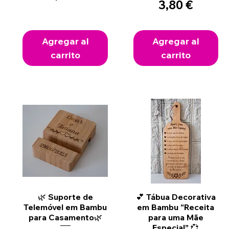
Precio
3,80 €
Agregar al
Agregar al
carrito
carrito
Vista rápida
Vista rápida
🌿 Suporte de
💕 Tábua Decorativa
Telemóvel em Bambu
em Bambu “Receita
para Casamento🌿
para uma Mãe
Especial” 💞