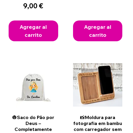
Precio
9,00 €
Agregar al
Agregar al
carrito
carrito
Vista rápida
Vista rápida
🎃Saco do Pão por
📸Moldura para
Deus –
fotografia em bambu
Completamente
com carregador sem