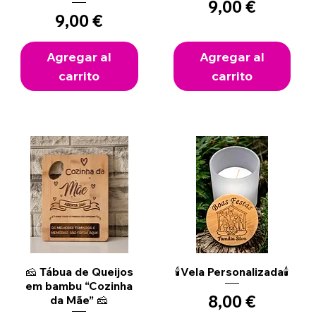
Precio
9,00 €
Precio
9,00 €
Agregar al
Agregar al
carrito
carrito
Vista rápida
Vista rápida
🧀 Tábua de Queijos
🕯️Vela Personalizada🕯️
em bambu “Cozinha
Precio
8,00 €
da Mãe” 🧀