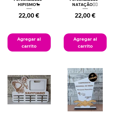
HIPISMO🐎
NATAÇÃO🏊‍♂️
Precio
Precio
22,00 €
22,00 €
Agregar al
Agregar al
carrito
carrito