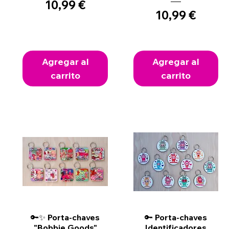
Precio
10,99 €
Precio
10,99 €
Agregar al
Agregar al
carrito
carrito
Vista rápida
Vista rápida
🔑✨ Porta-chaves
🔑 Porta-chaves
"Bobbie Goods"
Identificadores