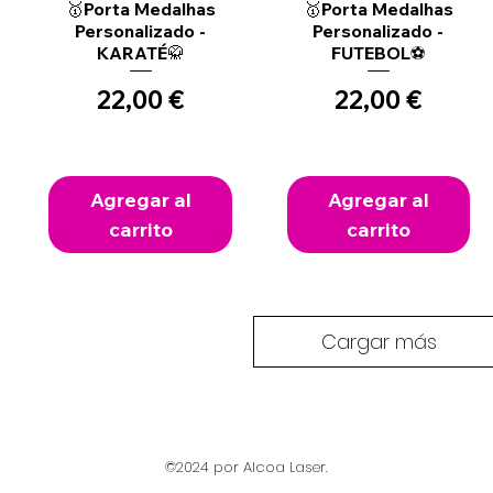
Vista rápida
Vista rápida
🥇Porta Medalhas
🥇Porta Medalhas
Personalizado -
Personalizado -
KARATÉ🥋
FUTEBOL⚽
Precio
Precio
22,00 €
22,00 €
Agregar al
Agregar al
carrito
carrito
Cargar más
©2024 por Alcoa Laser.