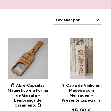
Ordenar por
Vista rápida
Vista rápida
💍 Abre-Cápsulas
🍷 Caixa de Vinho em
Magnético em Forma
Madeira com
de Garrafa –
Mensagem –
Lembrança de
Presente Especial 🍷
Casamento 💍
Precio
15,00 €