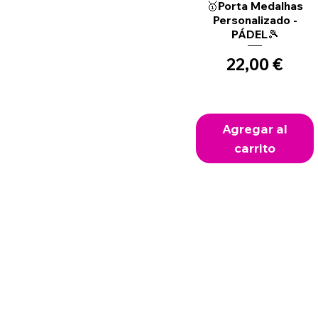
Vista rápida
🥇Porta Medalhas
Personalizado -
PÁDEL🎾
Precio
22,00 €
Agregar al
carrito