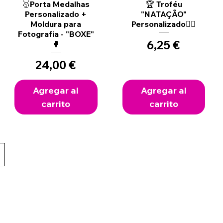
Vista rápida
Vista rápida
🥇Porta Medalhas
🏆 Troféu
Personalizado +
"NATAÇÃO"
Moldura para
Personalizado🏊‍♂️
Fotografia - "BOXE"
Precio
6,25 €
🥊
Precio
24,00 €
Agregar al
Agregar al
carrito
carrito