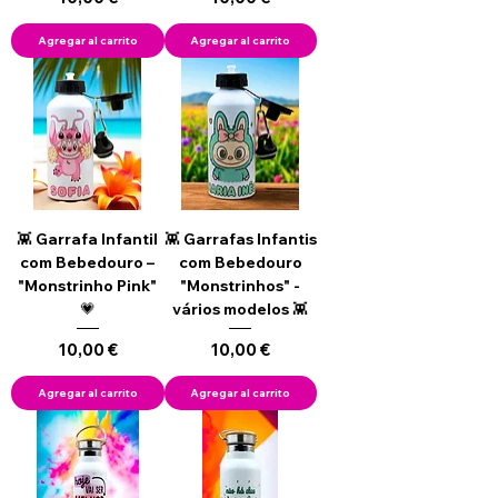
Agregar al carrito
Agregar al carrito
👾 Garrafa Infantil
👾 Garrafas Infantis
com Bebedouro –
com Bebedouro
"Monstrinho Pink"
"Monstrinhos" -
💗
vários modelos 👾
Precio
Precio
10,00 €
10,00 €
Agregar al carrito
Agregar al carrito