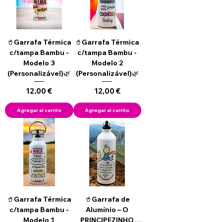
🥤Garrafa Térmica
🥤Garrafa Térmica
c/tampa Bambu -
c/tampa Bambu -
Modelo 3
Modelo 2
(Personalizável)🌿
(Personalizável)🌿
Precio
Precio
12,00 €
12,00 €
Agregar al carrito
Agregar al carrito
🥤Garrafa Térmica
🥤Garrafa de
c/tampa Bambu -
Alumínio – O
Modelo 1
PRINCIPEZINHO