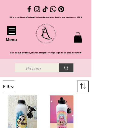
❤️ Portes grátis para Portugal Continental em compras de valor igual ou superior a 65€ ❤️
Menu
Mais do que produtos, criamos emoções ✨ Peças que ficam para sempre 💖
Filtro