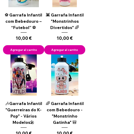
⚽ Garrafa Infantil
👾 Garrafa Infantil
com Bebedouro –
"Monstrinhos
“Futebol” ⚽
Divertidos" 🌈
Precio
Precio
10,00 €
10,00 €
Agregar al carrito
Agregar al carrito
🎶Garrafa Infantil
🌈 Garrafa Infantil
"Guerreiras do K-
com Bebedouro -
Pop" - Vários
"Monstrinho
Modelos🎤
Gatinha" 🎒
Precio
Precio
10,00 €
10,00 €