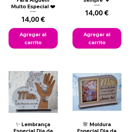
Muito Especial ❤️
Precio
14,00 €
Precio
14,00 €
Agregar al
Agregar al
carrito
carrito
✨ Lembrança
Vista rápida
🌸 Moldura
Vista rápida
Especial Dia da
Especial Dia da