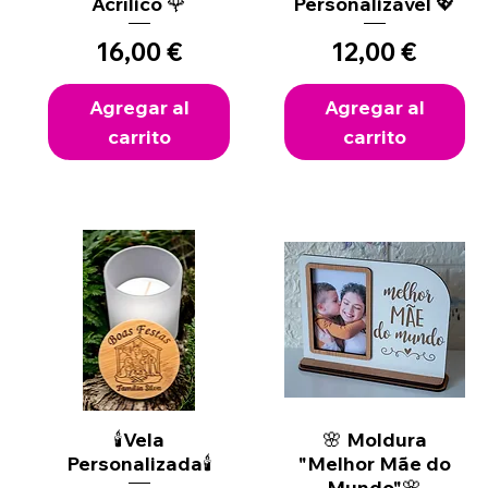
Acrílico 🌹
Personalizável 💖
Precio
Precio
16,00 €
12,00 €
Agregar al
Agregar al
carrito
carrito
Vista rápida
🕯️Vela
🌸 Moldura
Vista rápida
Personalizada🕯️
"Melhor Mãe do
Mundo"🌸