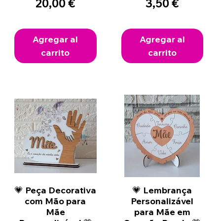
Precio
Precio
20,00 €
3,50 €
Agregar al
Agregar al
carrito
carrito
💗 Peça Decorativa
Vista rápida
💗 Lembrança
Vista rápida
com Mão para
Personalizável
Mãe
para Mãe em