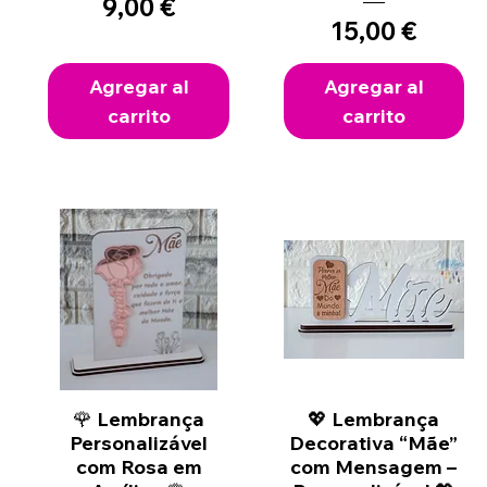
Precio
9,00 €
Precio
15,00 €
Agregar al
Agregar al
carrito
carrito
🌹 Lembrança
Vista rápida
💖 Lembrança
Vista rápida
Personalizável
Decorativa “Mãe”
com Rosa em
com Mensagem –