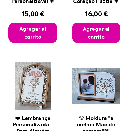
Personalizável 💗
Coração Puzzle 💗
Precio
Precio
15,00 €
16,00 €
Agregar al
Agregar al
carrito
carrito
❤️ Lembrança
Vista rápida
🌸 Moldura "a
Vista rápida
Personalizada –
melhor Mãe de
Para Alguém
sempre"💖