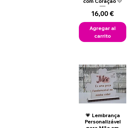
com Coração 💛
Precio
16,00 €
Agregar al
carrito
💗 Lembrança
Vista rápida
Personalizável
para Mãe em