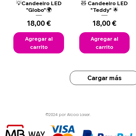
💡Candeeiro LED
Vista rápida
🧸 Candeeiro LED
Vista rápida
"Globo"🌍
"Teddy" 🌟
Precio
Precio
18,00 €
18,00 €
Agregar al
Agregar al
carrito
carrito
Cargar más
©2024 por Alcoa Laser.