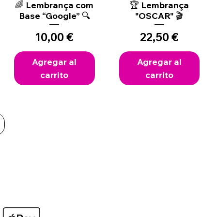
🌈 Lembrança com
Vista rápida
🏆 Lembrança
Vista rápida
Base “Google” 🔍
"OSCAR" 🎬
Precio
Precio
10,00 €
22,50 €
Agregar al
Agregar al
carrito
carrito