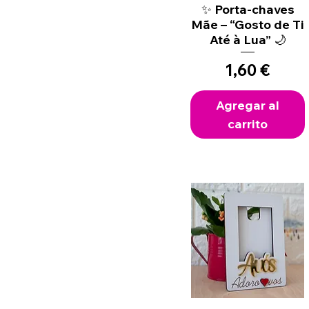
✨ Porta-chaves
Vista rápida
Mãe – “Gosto de Ti
Até à Lua” 🌙
Precio
1,60 €
Agregar al
carrito