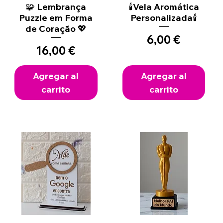
🧩 Lembrança
Vista rápida
🕯️Vela Aromática
Vista rápida
Puzzle em Forma
Personalizada🕯️
de Coração 💖
Precio
6,00 €
Precio
16,00 €
Agregar al
Agregar al
carrito
carrito