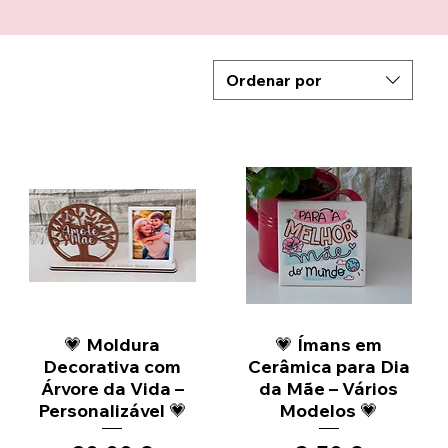
Ordenar por
💗 Moldura
Vista rápida
💗 Ímans em
Vista rápida
Decorativa com
Cerâmica para Dia
Árvore da Vida –
da Mãe – Vários
Personalizável 💗
Modelos 💗