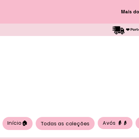
Mais do
❤️ Port
Início🏠
Avós 👵👴
Todas as coleções