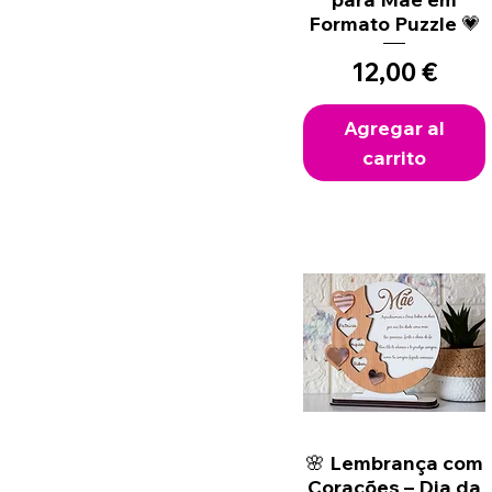
Formato Puzzle 💗
Precio
12,00 €
Agregar al
carrito
🌸 Lembrança com
Vista rápida
Corações – Dia da