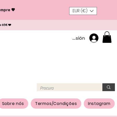
empre 💖
EUR (€)
a 65€ ❤️
Iniciar sesión
Sobre nós
Termos/Condições
Instagram