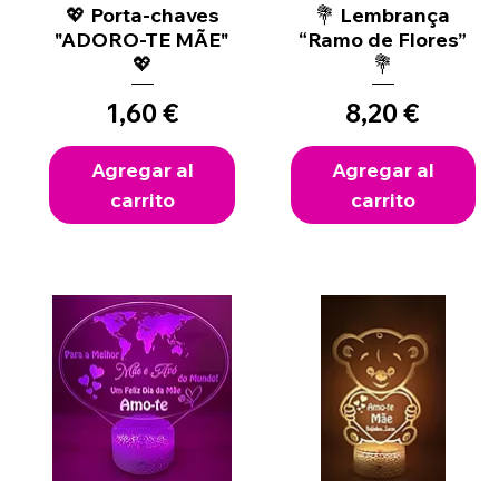
💖 Porta-chaves
Vista rápida
💐 Lembrança
Vista rápida
"ADORO-TE MÃE"
“Ramo de Flores”
💖
💐
Precio
Precio
1,60 €
8,20 €
Agregar al
Agregar al
carrito
carrito