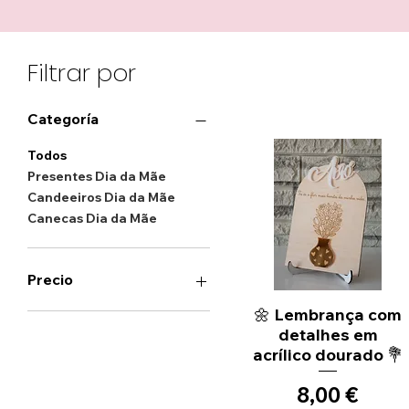
Filtrar por
Categoría
Todos
Presentes Dia da Mãe
Candeeiros Dia da Mãe
Canecas Dia da Mãe
Precio
🌼 Lembrança com
Vista rápida
detalhes em
0 €
42 €
acrílico dourado 💐
Precio
8,00 €