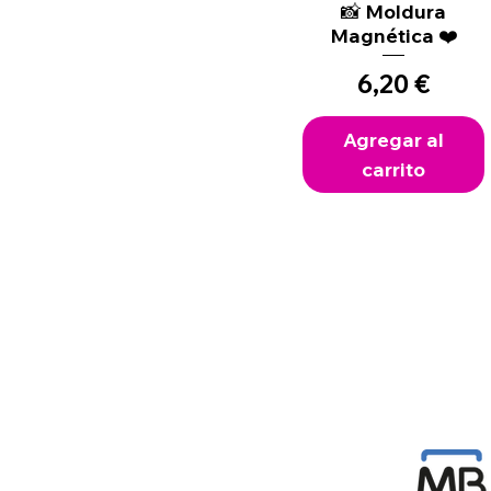
📸 Moldura
Vista rápida
Magnética ❤️
Precio
6,20 €
Agregar al
carrito