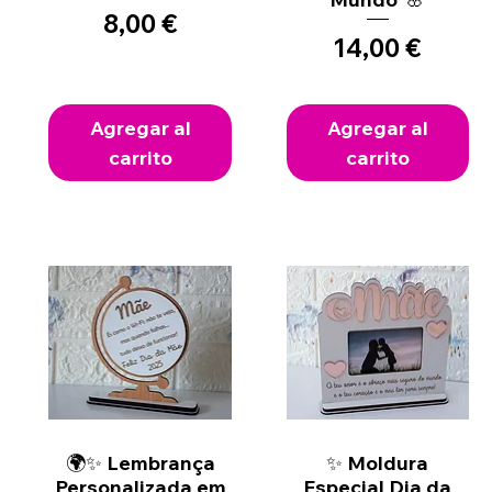
Precio
8,00 €
Precio
14,00 €
Agregar al
Agregar al
carrito
carrito
🌍✨ Lembrança
Vista rápida
✨ Moldura
Vista rápida
Personalizada em
Especial Dia da