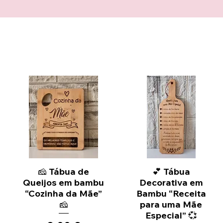
🧀 Tábua de
Vista rápida
Vista rápida
💕 Tábua
Queijos em bambu
Decorativa em
“Cozinha da Mãe”
Bambu “Receita
🧀
para uma Mãe
Especial” 💞