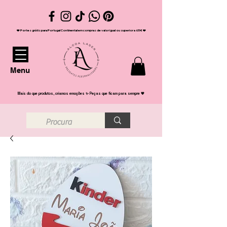
❤️ Portes grátis para Portugal Continental em compras de valor igual ou superior a 65€ ❤️
Menu
Mais do que produtos, criamos emoções ✨ Peças que ficam para sempre 💖