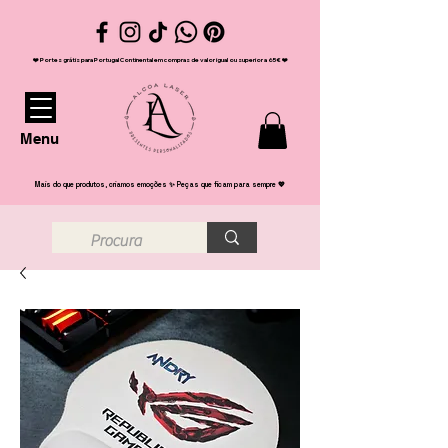
❤️ Portes grátis para Portugal Continental em compras de valor igual ou superior a 65€ ❤️
Menu
Mais do que produtos, criamos emoções ✨ Peças que ficam para sempre 💖