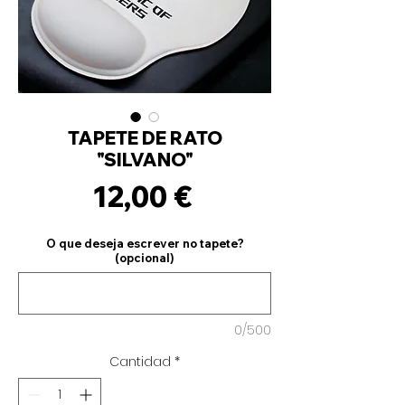
TAPETE DE RATO
"SILVANO"
Precio
12,00 €
O que deseja escrever no tapete?
(opcional)
0/500
Cantidad
*