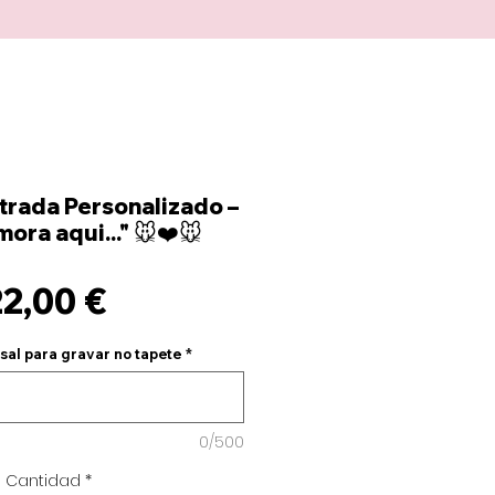
trada Personalizado –
ora aqui..." 🐭❤️🐭
Precio
22,00 €
asal para gravar no tapete
*
0/500
Cantidad
*