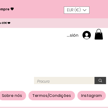
empre 💖
EUR (€)
a 65€ ❤️
Iniciar sesión
Sobre nós
Termos/Condições
Instagram