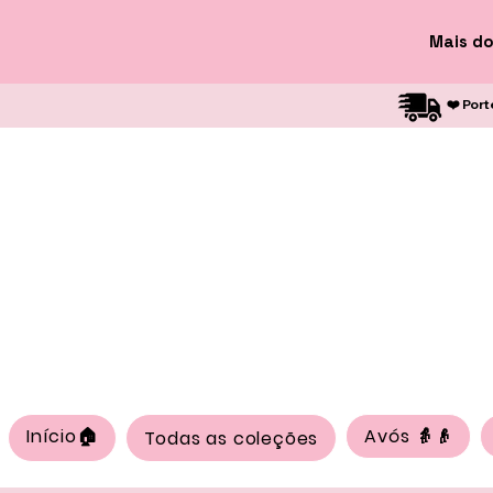
Mais do
❤️ Port
Início🏠
Avós 👵👴
Todas as coleções