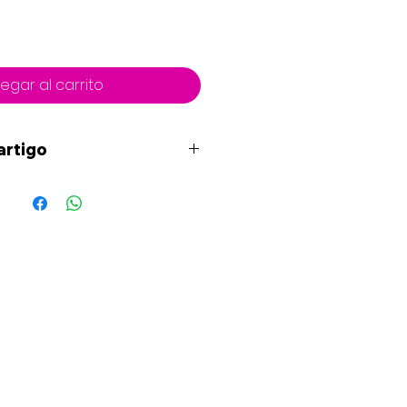
egar al carrito
artigo