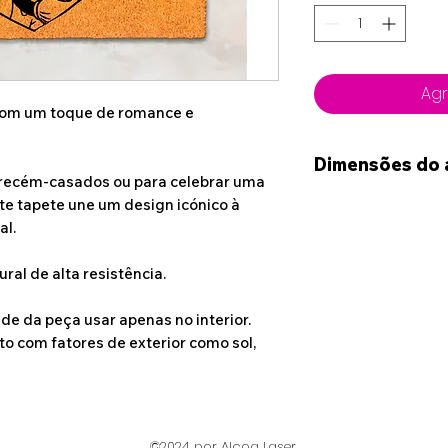
Agr
 com um toque de romance e
Dimensões do 
 recém-casados ou para celebrar uma
60cm * 40cm
ste tapete une um design icónico à
al.
ral de alta resistência.
de da peça usar apenas no interior.
eto com fatores de exterior como sol,
©2024 por Alcoa Laser.