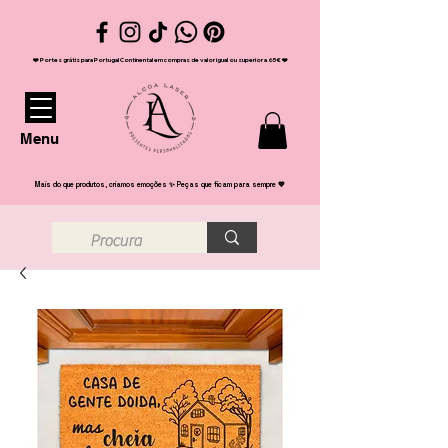
❤️ Portes grátis para Portugal Continental em compras de valor igual ou superior a 65€ ❤️
Menu
Mais do que produtos, criamos emoções ✨ Peças que ficam para sempre 💖