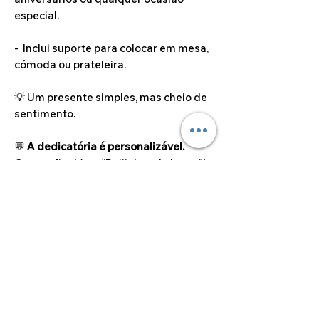
especial.
- Inclui suporte para colocar em mesa,
cómoda ou prateleira.
💡 Um presente simples, mas cheio de
sentimento.
💬
A dedicatória é personalizável.
O texto final (ex.: “Beijinhos da Laura”)
pode ser alterado para qualquer nome
ou mensagem que desejar.
Dimensões do artigo
32cm x 22cm
Como enviar a/as
fotografias?