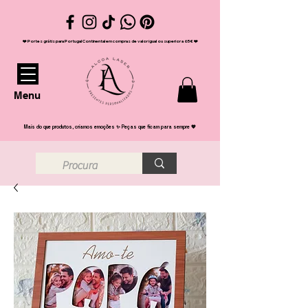
❤️ Portes grátis para Portugal Continental em compras de valor igual ou superior a 65€ ❤️
Menu
Mais do que produtos, criamos emoções ✨ Peças que ficam para sempre 💖