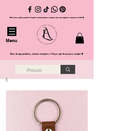
❤️ Portes grátis para Portugal Continental em compras de valor igual ou superior a 65€ ❤️
Menu
Mais do que produtos, criamos emoções ✨ Peças que ficam para sempre 💖