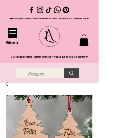
❤️ Portes grátis para Portugal Continental em compras de valor igual ou superior a 65€ ❤️
Menu
Mais do que produtos, criamos emoções ✨ Peças que ficam para sempre 💖