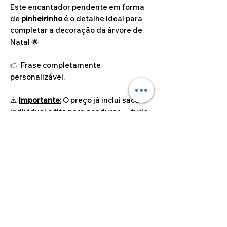
Este encantador pendente em forma
de
pinheirinho
é o detalhe ideal para
completar a decoração da árvore de
Natal 🌟
👉 Frase completamente
personalizável.
⚠️
Importante:
O preço já inclui saco
individual e fita para pendurar — tudo
pronto para oferecer ou para expor!
©2024 por Alcoa Laser.
Os preços apresentados estão isentos de IVA ao