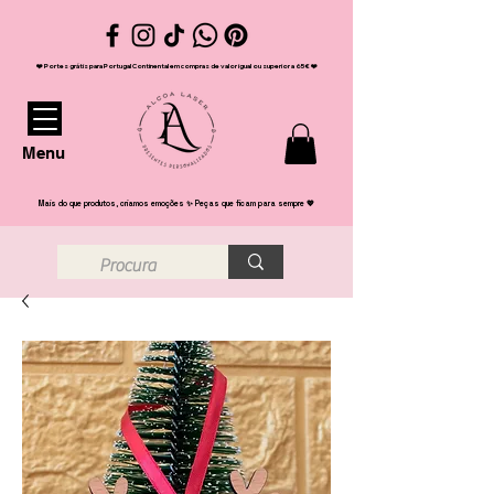
❤️ Portes grátis para Portugal Continental em compras de valor igual ou superior a 65€ ❤️
Menu
Mais do que produtos, criamos emoções ✨ Peças que ficam para sempre 💖