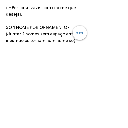
👉 Personalizável com o nome que
desejar.
SÓ 1 NOME POR ORNAMENTO -
(Juntar 2 nomes sem espaço entre
eles, não os tornam num nome só)
⚠️
Importante:
O preço das bolinhas de
Natal já inclui saco individual e fita
para pendurar — tudo pronto para
oferecer ou para expor!
Dimensões do artigo
10cm*8cm