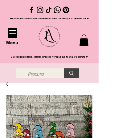
❤️ Portes grátis para Portugal Continental em compras de valor igual ou superior a 65€ ❤️
Menu
Mais do que produtos, criamos emoções ✨ Peças que ficam para sempre 💖