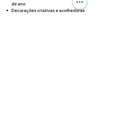
de ano
Decorações criativas e acolhedoras
👉 Porque o Natal vive-se nos
pequenos detalhes!
Dimensões do artigo
13cm x 6cm
©2024 por Alcoa Laser.
Os preços apresentados estão isentos de IVA ao
abrigo do artigo 53.º do Código do IVA.
Produção em até 8 dias úteis • Entregas em 24h-48h
após expedição (Portugal Continental)