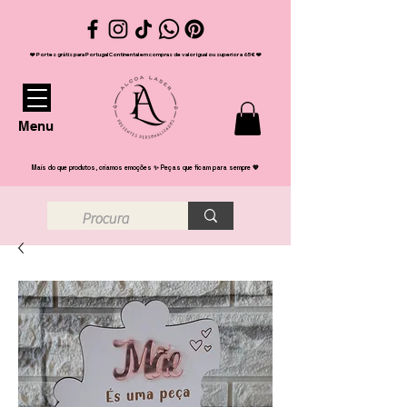
❤️ Portes grátis para Portugal Continental em compras de valor igual ou superior a 65€ ❤️
Menu
Mais do que produtos, criamos emoções ✨ Peças que ficam para sempre 💖