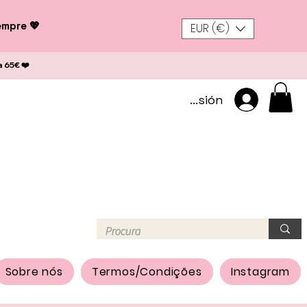
empre 💖
EUR (€)
a 65€ ❤️
Iniciar sesión
Sobre nós
Termos/Condições
Instagram