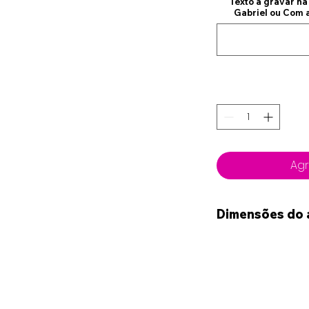
Texto a gravar na
Gabriel ou Com 
Agr
Dimensões do 
15cm x 15cm