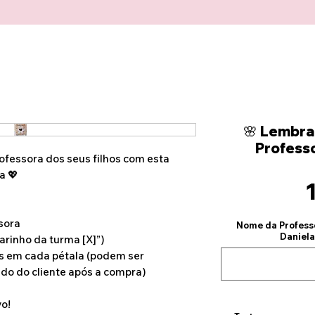
🌸 Lembra
Profess
fessora dos seus filhos com esta
a 💖
sora
Nome da Profess
Daniela
arinho da turma [X]”)
s em cada pétala (podem ser
do do cliente após a compra)
vo!