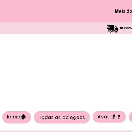
Mais do
❤️ Port
Início🏠
Avós 👵👴
Todas as coleções