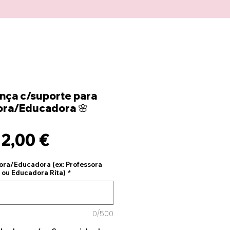
nça c/suporte para
ora/Educadora 🌸
Precio
12,00 €
ora/Educadora (ex: Professora
 ou Educadora Rita)
*
0/500