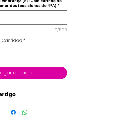
 lembrança (ex: Com carinho do
amor dos teus alunos do 4ºA)
*
0/500
Cantidad
*
egar al carrito
artigo