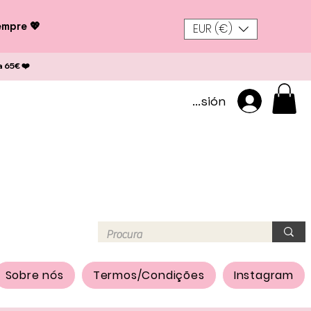
empre 💖
EUR (€)
a 65€ ❤️
Iniciar sesión
Sobre nós
Termos/Condições
Instagram