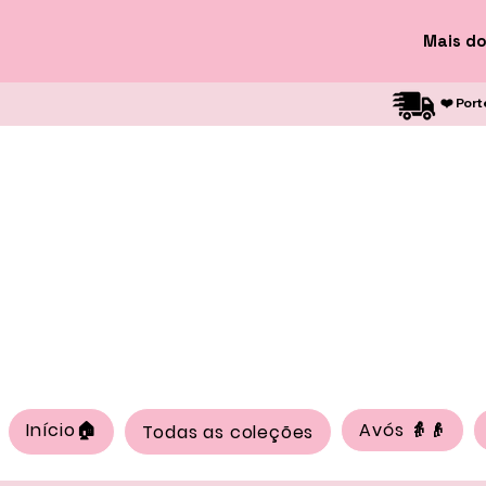
Mais do
❤️ Port
Início🏠
Avós 👵👴
Todas as coleções