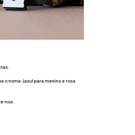
Caso deseje alg
das opções dispo
sinta-se à vont
connosco, atrav
disponibilizado
Whatshapp e Ema
suas ideia e cas
enviada uma maq
onde terá uma i
tas.
artigo.
me o nome. (azul para menino e rosa
Estamos dispost
para juntos cri
te-nos.
único e especial 