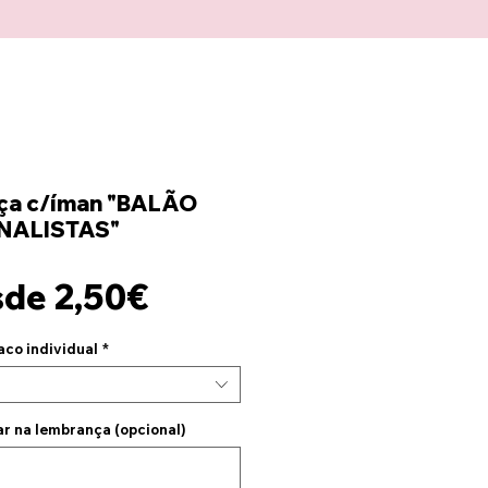
ça c/íman "BALÃO
INALISTAS"
Precio
sde
2,50€
de
aco individual
*
oferta
ar na lembrança (opcional)