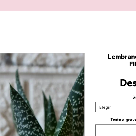
Lembran
F
De
S
Elegir
Texto a grav