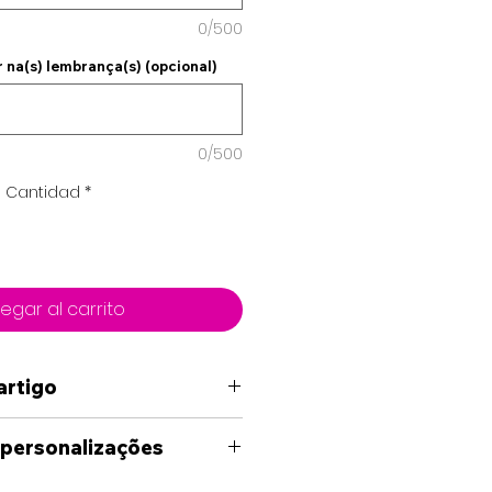
0/500
 na(s) lembrança(s) (opcional)
0/500
Cantidad
*
egar al carrito
artigo
 personalizações