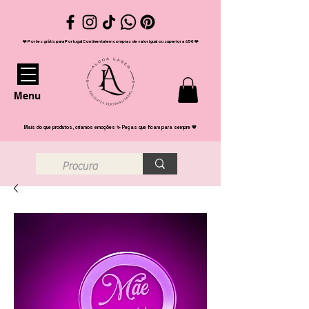
❤️ Portes grátis para Portugal Continental em compras de valor igual ou superior a 65€ ❤️
Menu
Mais do que produtos, criamos emoções ✨ Peças que ficam para sempre 💖