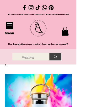
❤️ Portes grátis para Portugal Continental em compras de valor igual ou superior a 65€ ❤️
Menu
Mais do que produtos, criamos emoções ✨ Peças que ficam para sempre 💖