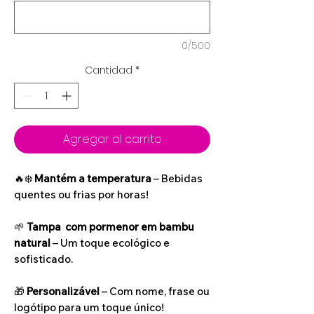
0/500
Cantidad
*
Agregar al carrito
🔥❄️
Mantém a temperatura
– Bebidas
quentes ou frias por horas!
🌱
Tampa com pormenor em bambu
natural
– Um toque ecológico e
sofisticado.
🎁
Personalizável
– Com nome, frase ou
logótipo para um toque único!