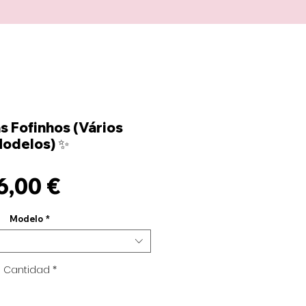
 Fofinhos (Vários
odelos) ✨
Precio
6,00 €
Modelo
*
Cantidad
*