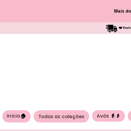
Mais do
❤️ Port
Início🏠
Avós 👵👴
Todas as coleções