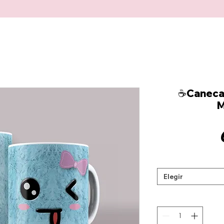
☕Canecas
M
Elegir