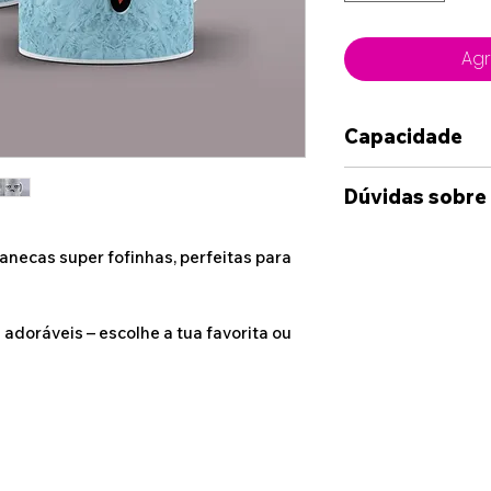
Agr
Capacidade
350ml
Dúvidas sobre
Caso deseje alg
anecas super fofinhas, perfeitas para
das opções dispo
sinta-se à vont
connosco, atrav
adoráveis – escolhe a tua favorita ou
disponibilizado
Whatshapp e Ema
suas ideia e cas
enviada uma maq
onde terá uma i