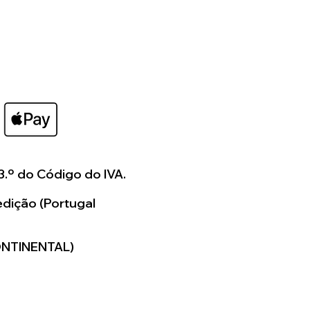
os a colaborar consigo
ar algo verdadeiramente
para si.
3.º do Código do IVA.
dição (Portugal
ONTINENTAL)