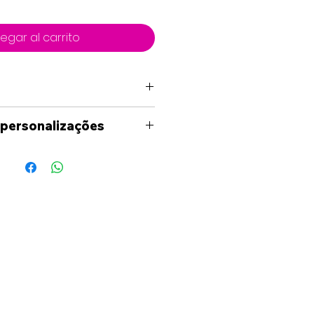
egar al carrito
 personalizações
uma personalização fora
níveis no site, por favor
ade para entrar em contato
és dos meios
s(Facebook, Instagram,
il) para analisarmos as
o seja necessário ser-lhe-á
uete em formato digital,
deia de como ficará o seu