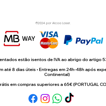
artigo.
Estamos dispost
para juntos cri
©2024 por Alcoa Laser.
único e especial 
ntados estão isentos de IVA ao abrigo do artigo 5
 até 8 dias úteis • Entregas em 24h-48h após expe
Continental)
grátis em compras superiores a 65€ (PORTUGAL C