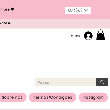
empre 💖
EUR (€)
a 65€ ❤️
Iniciar sesión
Sobre nós
Termos/Condições
Instagram