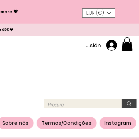
empre 💖
EUR (€)
a 65€ ❤️
Iniciar sesión
Sobre nós
Termos/Condições
Instagram