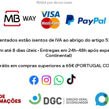
©2024 por Alcoa Laser.
artigo.
Estamos dispost
para juntos cri
único e especial 
ntados estão isentos de IVA ao abrigo do artigo 5
 até 8 dias úteis • Entregas em 24h-48h após expe
Continental)
grátis em compras superiores a 65€ (PORTUGAL C