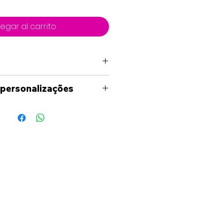
egar al carrito
 personalizações
uma personalização fora
níveis no site, por favor
ade para entrar em contato
és dos meios
s(Facebook, Instagram,
il) para analisarmos as
o seja necessário ser-lhe-á
uete em formato digital,
deia de como ficará o seu