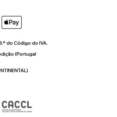
os a colaborar consigo
ar algo verdadeiramente
para si.
3.º do Código do IVA.
dição (Portugal
ONTINENTAL)