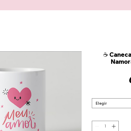
☕ Caneca
Namora
Elegir