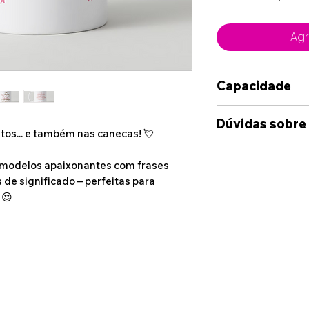
Agr
Capacidade
350ml
Dúvidas sobre
os... e também nas canecas! 💘
Caso deseje alg
 modelos apaixonantes com frases
das opções dispo
 de significado – perfeitas para
sinta-se à vont
 😍
connosco, atrav
disponibilizado
Whatshapp e Ema
suas ideia e cas
enviada uma maq
onde terá uma i