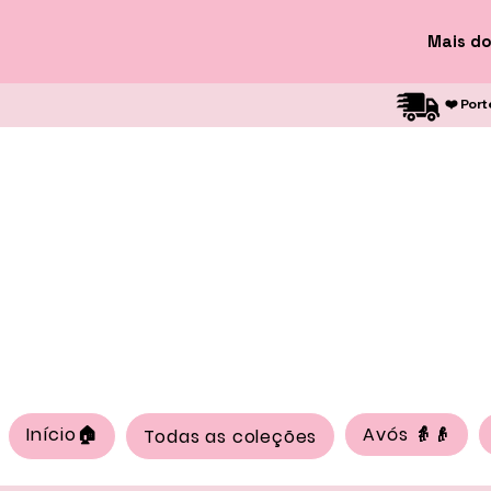
Mais do
❤️ Port
Início🏠
Avós 👵👴
Todas as coleções