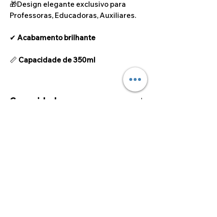
🎁Design elegante exclusivo para
Professoras, Educadoras, Auxiliares.
✔
Acabamento brilhante
📏
Capacidade de 350ml
Capacidade
350ml
©2024 por Alcoa Laser.
Os preços apresentados estão isentos de IVA ao
abrigo do artigo 53.º do Código do IVA.