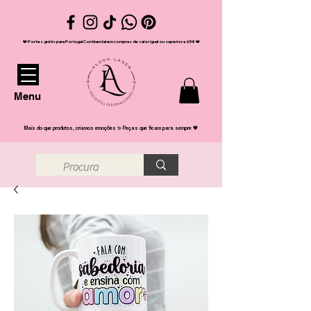
❤️ Portes grátis para Portugal Continental em compras de valor igual ou superior a 65€ ❤️
Menu
Mais do que produtos, criamos emoções ✨ Peças que ficam para sempre 💖