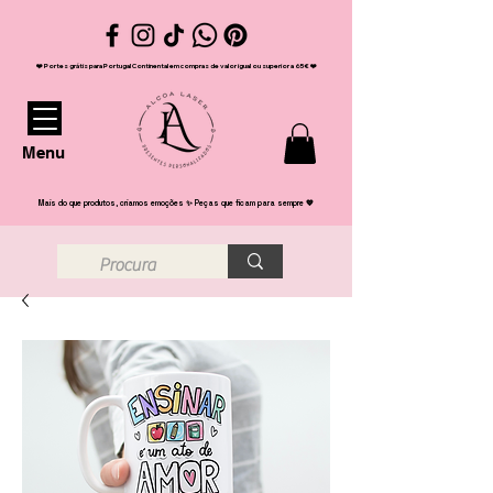
❤️ Portes grátis para Portugal Continental em compras de valor igual ou superior a 65€ ❤️
Menu
Mais do que produtos, criamos emoções ✨ Peças que ficam para sempre 💖