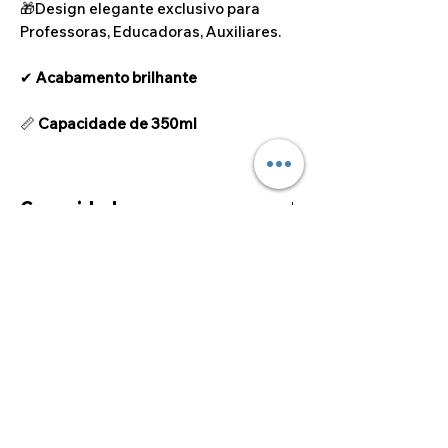
🎁Design elegante exclusivo para
Professoras, Educadoras, Auxiliares.
✔
Acabamento brilhante
📏
Capacidade de 350ml
Capacidade
350ml
©2024 por Alcoa Laser.
Os preços apresentados estão isentos de IVA ao
abrigo do artigo 53.º do Código do IVA.