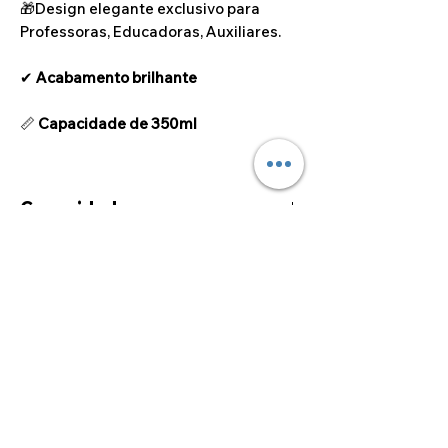
🎁Design elegante exclusivo para
Professoras, Educadoras, Auxiliares.
✔
Acabamento brilhante
📏
Capacidade de 350ml
Capacidade
350ml
©2024 por Alcoa Laser.
Os preços apresentados estão isentos de IVA ao
abrigo do artigo 53.º do Código do IVA.