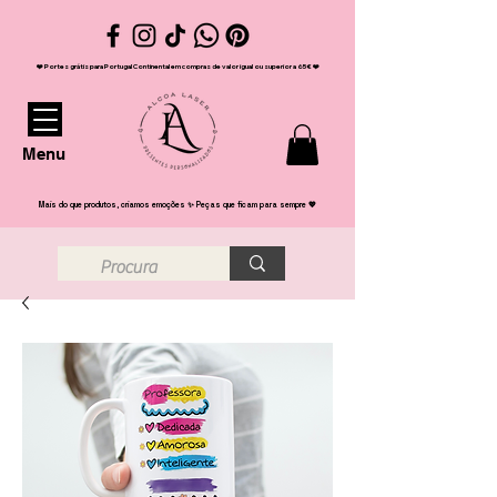
❤️ Portes grátis para Portugal Continental em compras de valor igual ou superior a 65€ ❤️
Menu
Mais do que produtos, criamos emoções ✨ Peças que ficam para sempre 💖