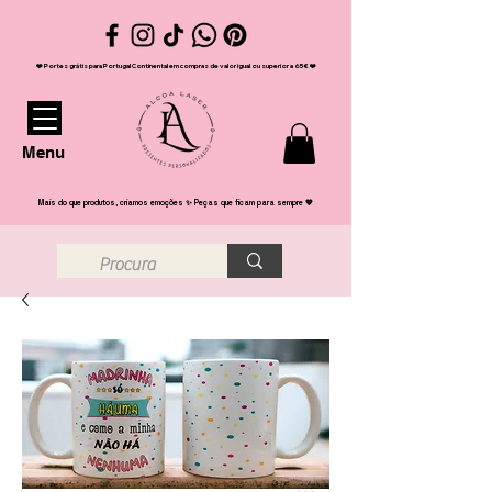
❤️ Portes grátis para Portugal Continental em compras de valor igual ou superior a 65€ ❤️
Menu
Mais do que produtos, criamos emoções ✨ Peças que ficam para sempre 💖