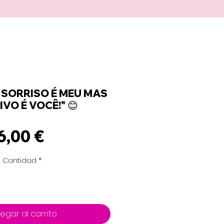
O SORRISO É MEU MAS
VO É VOCÊ!" 😊
Precio
6,00 €
Cantidad
*
egar al carrito