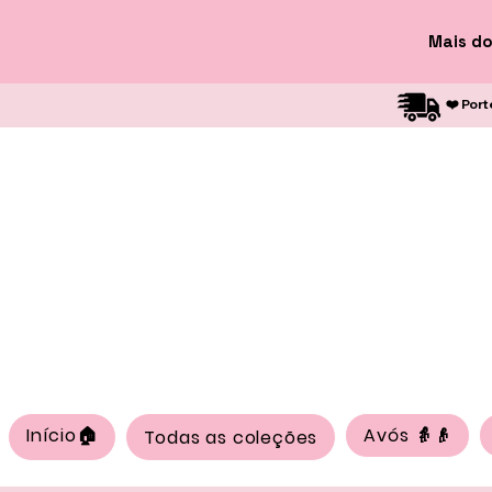
Mais do
❤️ Port
Início🏠
Avós 👵👴
Todas as coleções