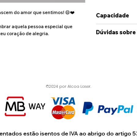
nascem do amor que sentimos! 😄❤️
Capacidade
embrar aquela pessoa especial que
350ml
Dúvidas sobre
teu coração de alegria.
Caso deseje alg
das opções dispo
sinta-se à vont
connosco, atrav
disponibilizado
Whatshapp e Ema
©2024 por Alcoa Laser.
suas ideia e cas
enviada uma maq
onde terá uma i
artigo.
ntados estão isentos de IVA ao abrigo do artigo 5
Estamos dispost