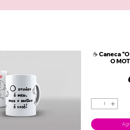
☕ Caneca "
O MOTI
Agr