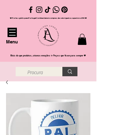
❤️ Portes grátis para Portugal Continental em compras de valor igual ou superior a 65€ ❤️
Menu
Mais do que produtos, criamos emoções ✨ Peças que ficam para sempre 💖