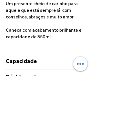
Um presente cheio de carinho para
aquele que está sempre lá, com
conselhos, abraços e muito amor.
Caneca com acabamento brilhante e
capacidade de 350ml.
Capacidade
350ml
Dúvidas sobre
personalizações
Caso deseje alguma
personalização fora das opções
disponíveis no site, por favor
sinta-se à vontade para entrar
©2024 por Alcoa Laser.
em contato connosco, através