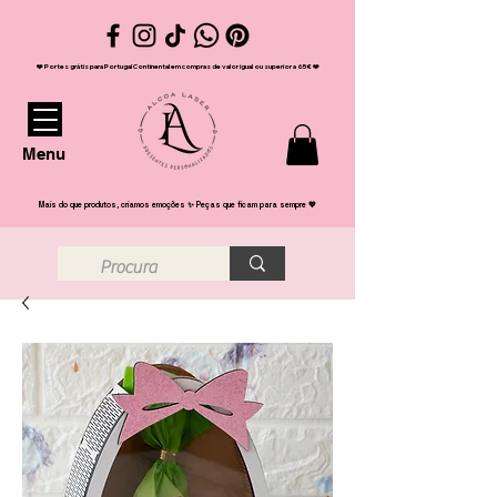
❤️ Portes grátis para Portugal Continental em compras de valor igual ou superior a 65€ ❤️
Menu
Mais do que produtos, criamos emoções ✨ Peças que ficam para sempre 💖