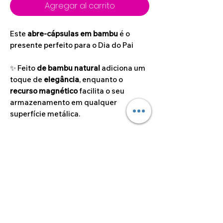
Agregar al carrito
Este
abre-cápsulas em bambu
é o
presente perfeito para o Dia do Pai
✨ Feito
de bambu natural
adiciona um
toque de
elegância
, enquanto o
recurso magnético
facilita o seu
armazenamento em qualquer
superfície metálica.
Dimensões do artigo
6cm de diâmetro
©2024 por Alcoa Laser.