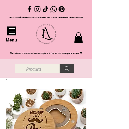
❤️ Portes grátis para Portugal Continental em compras de valor igual ou superior a 65€ ❤️
Menu
Mais do que produtos, criamos emoções ✨ Peças que ficam para sempre 💖