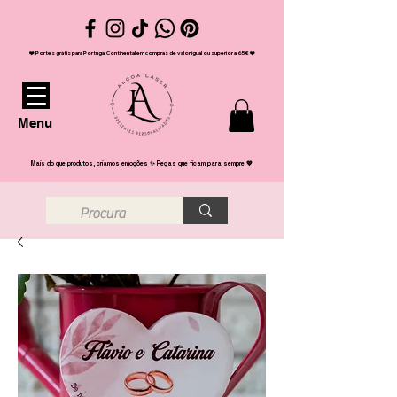
❤️ Portes grátis para Portugal Continental em compras de valor igual ou superior a 65€ ❤️
Menu
Mais do que produtos, criamos emoções ✨ Peças que ficam para sempre 💖