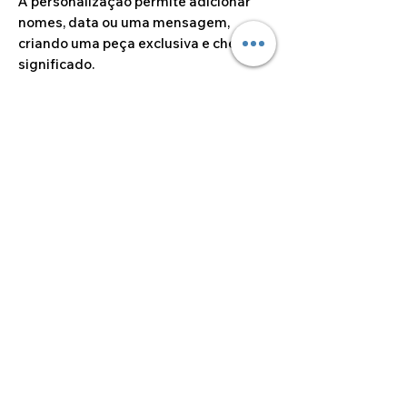
A personalização permite adicionar
nomes, data ou uma mensagem,
criando uma peça exclusiva e cheia de
significado.
Uma lembrança decorativa, prática e
duradoura que ficará guardada com
carinho.
Dimensões do artigo
7cm x 7cm
©2024 por Alcoa Laser.
Os preços apresentados estão isentos de IVA ao