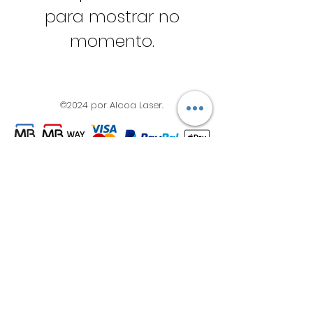
para mostrar no
momento.
©2024 por Alcoa Laser.
Os preços apresentados estão isentos de IVA ao
abrigo do artigo 53.º do Código do IVA.
Produção em até 8 dias úteis • Entregas em 24h-48h
após expedição (Portugal Continental)
Portes grátis em compras superiores a 65€
(PORTUGAL CONTINENTAL)
Política de Privacidade | Termos e Condições | Cookies