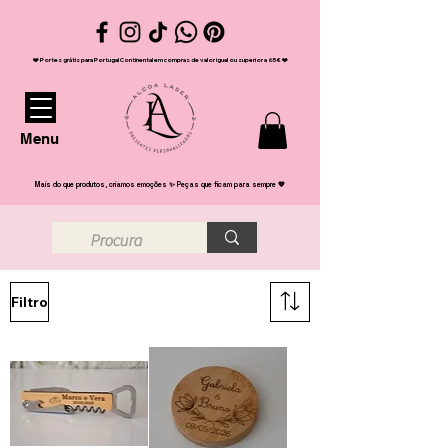
❤️ Portes grátis para Portugal Continental em compras de valor igual ou superior a 65€ ❤️
Menu
Mais do que produtos, criamos emoções ✨ Peças que ficam para sempre 💖
Filtro