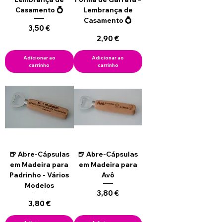
Casamento 💍
Lembrança de
Casamento 💍
Preço
3,50 €
Preço
2,90 €
Adicionar ao
Adicionar ao
carrinho
carrinho
🍺 Abre-Cápsulas
🍺 Abre-Cápsulas
em Madeira para
em Madeira para
Padrinho - Vários
Avô
Modelos
Preço
3,80 €
Preço
3,80 €