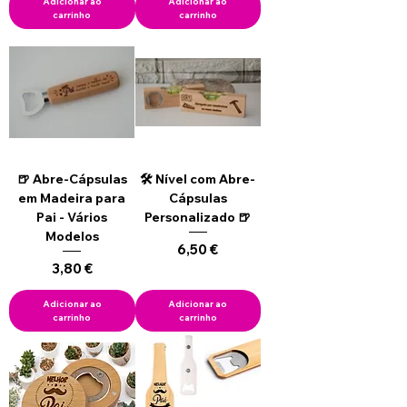
Adicionar ao
Adicionar ao
carrinho
carrinho
🍺 Abre-Cápsulas
🛠️ Nível com Abre-
em Madeira para
Cápsulas
Pai - Vários
Personalizado 🍺
Modelos
Preço
6,50 €
Preço
3,80 €
Adicionar ao
Adicionar ao
carrinho
carrinho