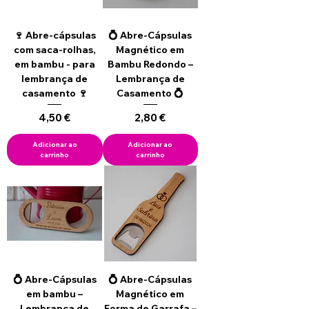
🍷 Abre-cápsulas
💍 Abre-Cápsulas
com saca-rolhas,
Magnético em
em bambu - para
Bambu Redondo –
lembrança de
Lembrança de
casamento 🍷
Casamento 💍
Preço
Preço
4,50 €
2,80 €
Adicionar ao
Adicionar ao
carrinho
carrinho
💍 Abre-Cápsulas
💍 Abre-Cápsulas
em bambu –
Magnético em
Lembrança de
Forma de Garrafa –