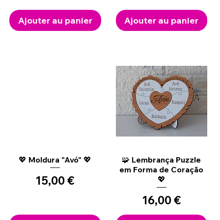
Ajouter au panier
Ajouter au panier
Aperçu rapide
Aperçu rapide
💖 Moldura "Avó" 💖
🧩 Lembrança Puzzle
em Forma de Coração
Prix
15,00 €
💖
Prix
16,00 €