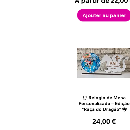
Prix promotionne
À partir de
22,00
Ajouter au panier
Aperçu rapide
⏰ Relógio de Mesa
Personalizado – Edição
"Raça do Dragão" 🐉
Prix
24,00 €