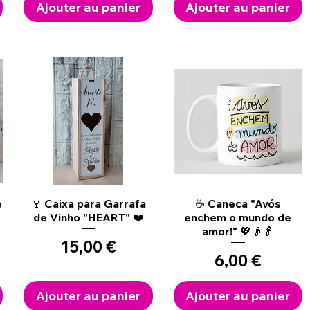
Ajouter au panier
Ajouter au panier
Aperçu rapide
Aperçu rapide
e
🍷 Caixa para Garrafa
☕ Caneca "Avós
de Vinho "HEART" ❤️
enchem o mundo de
amor!" 💖👴👵
Prix
15,00 €
Prix
6,00 €
Ajouter au panier
Ajouter au panier