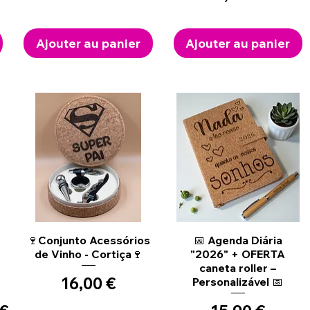
Ajouter au panier
Ajouter au panier
Aperçu rapide
Aperçu rapide
🍷Conjunto Acessórios
📅 Agenda Diária
de Vinho - Cortiça🍷
"2026" + OFERTA
caneta roller –
Prix
16,00 €
Personalizável 📅