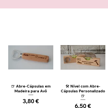
Aperçu rapide
Aperçu rapide
🍺 Abre-Cápsulas em
🛠️ Nível com Abre-
Madeira para Avô
Cápsulas Personalizado
🍺
Prix
3,80 €
Prix
6,50 €