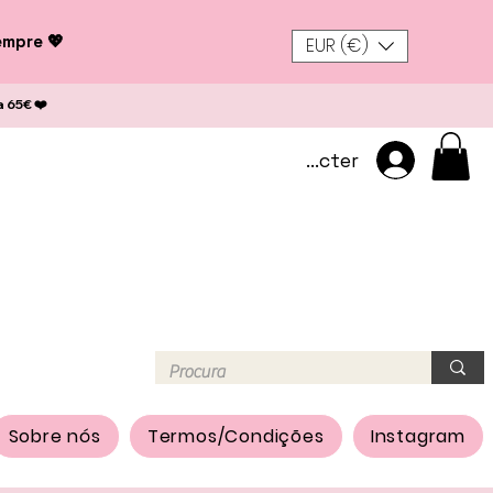
empre 💖
EUR (€)
a 65€ ❤️
Se connecter
Sobre nós
Termos/Condições
Instagram