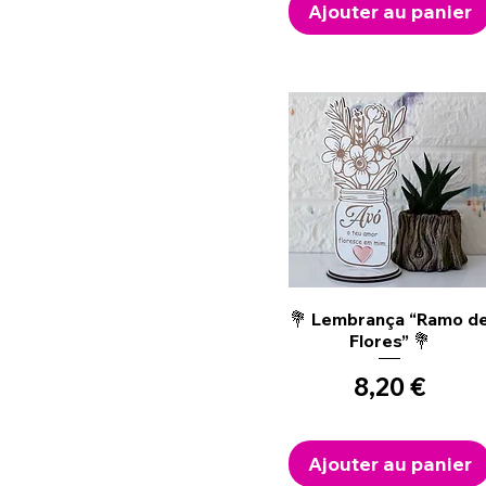
Ajouter au panier
Aperçu rapide
💐 Lembrança “Ramo d
Flores” 💐
Prix
8,20 €
Ajouter au panier