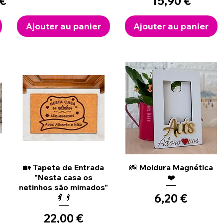
l
Prix
 €
15,90 €
Ajouter au panier
Ajouter au panier
Aperçu rapide
Aperçu rapide
🏡 Tapete de Entrada
📸 Moldura Magnética
"Nesta casa os
❤️
netinhos são mimados"
Prix
6,20 €
👵👴
Prix
22,00 €