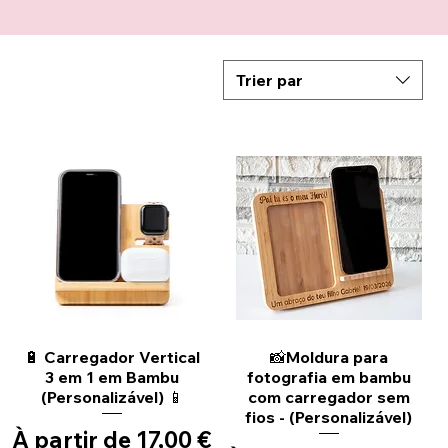
Trier par
Aperçu rapide
Aperçu rapide
🔋 Carregador Vertical
📸Moldura para
3 em 1 em Bambu
fotografia em bambu
(Personalizável) 📱
com carregador sem
fios - (Personalizável)
Prix promotionnel
À partir de
17,00 €