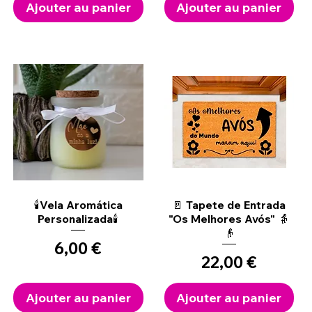
Ajouter au panier
Ajouter au panier
Aperçu rapide
Aperçu rapide
🕯️Vela Aromática
🚪 Tapete de Entrada
Personalizada🕯️
"Os Melhores Avós" 👵
👴
Prix
6,00 €
Prix
22,00 €
Ajouter au panier
Ajouter au panier