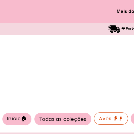
Mais do
❤️ Port
Início🏠
Avós 👵👴
Todas as coleções