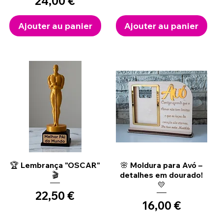
Prix
24,00 €
Ajouter au panier
Ajouter au panier
Aperçu rapide
Aperçu rapide
🏆 Lembrança "OSCAR"
🌸 Moldura para Avó –
🎬
detalhes em dourado!
💛
Prix
22,50 €
Prix
16,00 €