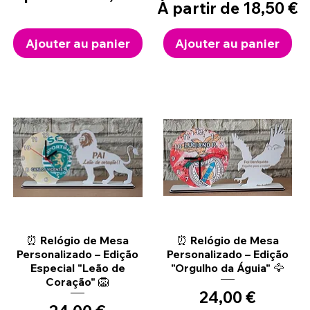
Prix promotionnel
À partir de
18,50 €
Ajouter au panier
Ajouter au panier
Aperçu rapide
Aperçu rapide
⏰ Relógio de Mesa
⏰ Relógio de Mesa
Personalizado – Edição
Personalizado – Edição
Especial "Leão de
"Orgulho da Águia" 🦅
Coração" 🦁
Prix
24,00 €