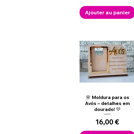
Ajouter au panier
Aperçu rapide
🌸 Moldura para os
Avós – detalhes em
dourado! 💛
Prix
16,00 €