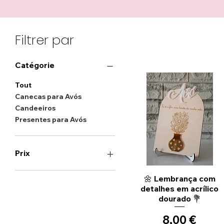
Filtrer par
Catégorie
Tout
Canecas para Avós
Candeeiros
Presentes para Avós
Prix
Aperçu rapide
🌼 Lembrança com
0 €
45 €
detalhes em acrílico
dourado 💐
Prix
8,00 €