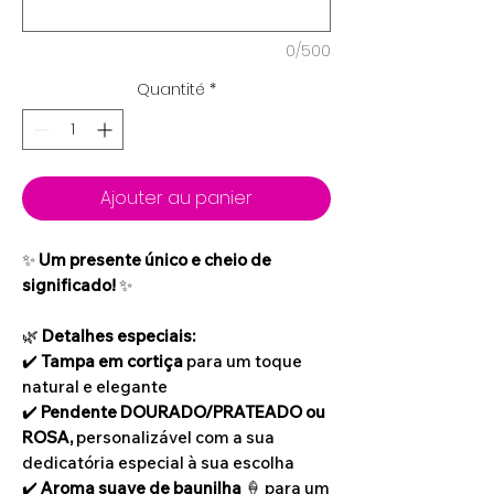
0/500
Quantité
*
Ajouter au panier
✨
Um presente único e cheio de
significado!
✨
🌿
Detalhes especiais:
✔️
Tampa em cortiça
para um toque
natural e elegante
✔️
Pendente DOURADO/PRATEADO ou
ROSA,
personalizável com a sua
dedicatória especial à sua escolha
✔️
Aroma suave de baunilha
🍦 para um