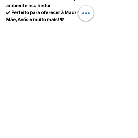
ambiente acolhedor
✔️
Perfeito para oferecer à Madrinha,
Mãe, Avós e muito mais!
💖
📢 Pendente disponível em redondo,
forma de coração ou forma de
estrelinha.
Dimensões do artigo
7.6cm x 5.6cm Ø
©2024 por Alcoa Laser.
Os preços apresentados estão isentos de IVA ao
abrigo do artigo 53.º do Código do IVA.