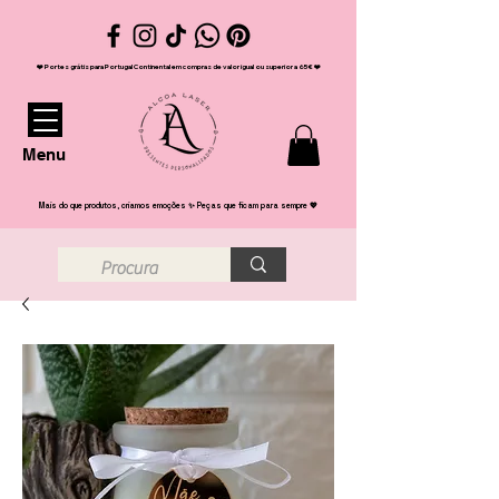
❤️ Portes grátis para Portugal Continental em compras de valor igual ou superior a 65€ ❤️
Menu
Mais do que produtos, criamos emoções ✨ Peças que ficam para sempre 💖