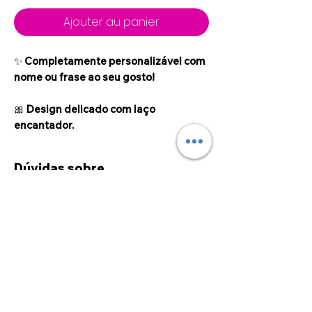
Ajouter au panier
✨
Completamente personalizável com
nome ou frase ao seu gosto!
🎀
Design delicado com laço
encantador.
Dúvidas sobre
personalizações
Caso deseje alguma
personalização fora das opções
disponíveis no site, por favor
sinta-se à vontade para entrar
©2024 por Alcoa Laser.
em contato connosco, através
dos meios disponibilizados