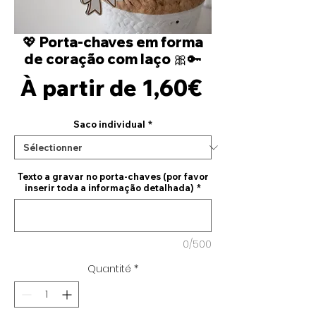
💖 Porta-chaves em forma
de coração com laço 🎀🔑
Prix
À partir de
1,60€
promotion
Saco individual
*
Texto a gravar no porta-chaves (por favor
inserir toda a informação detalhada)
*
0/500
Quantité
*