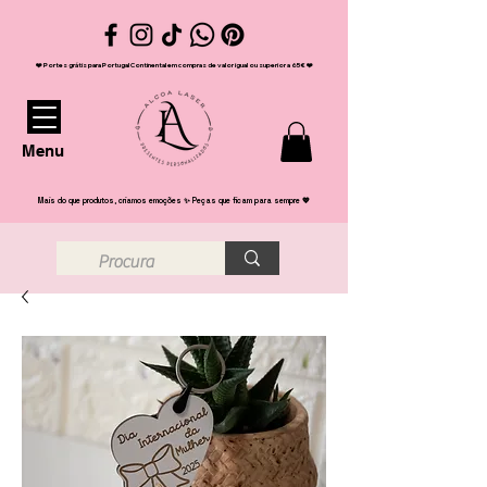
❤️ Portes grátis para Portugal Continental em compras de valor igual ou superior a 65€ ❤️
Menu
Mais do que produtos, criamos emoções ✨ Peças que ficam para sempre 💖