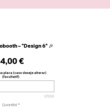
obooth – "Design 6" 🎉
Prix
14,00 €
na placa (caso deseje alterar)
(facultatif)
0/500
Quantité
*