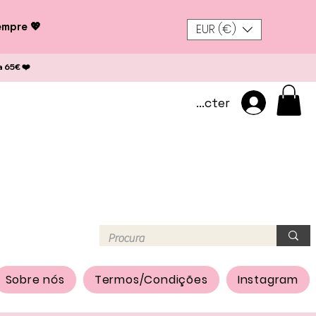
empre 💖
EUR (€)
a 65€ ❤️
Se connecter
Sobre nós
Termos/Condições
Instagram