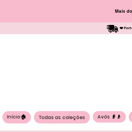
Mais do
❤️ Port
Início🏠
Avós 👵👴
Todas as coleções