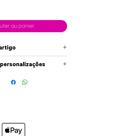
uter au panier
artigo
 personalizações
uma personalização fora
níveis no site, por favor
ade para entrar em contato
és dos meios
s(Facebook, Instagram,
il) para analisarmos as
o seja necessário ser-lhe-á
uete em formato digital,