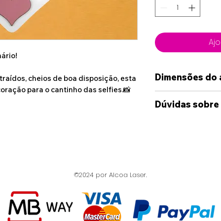
Ajo
ário!
Dimensões do 
raídos, cheios de boa disposição, esta
ação para o cantinho das selfies.📸
27cm x 23cm
Dúvidas sobre
Caso deseje alg
das opções dispo
sinta-se à vont
connosco, atrav
©2024 por Alcoa Laser.
disponibilizado
Whatshapp e Ema
suas ideia e cas
enviada uma maq