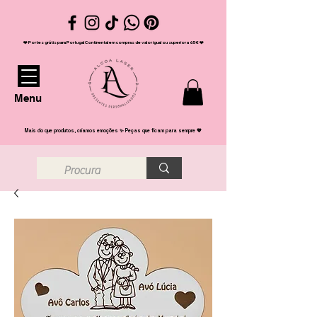
❤️ Portes grátis para Portugal Continental em compras de valor igual ou superior a 65€ ❤️
Menu
Mais do que produtos, criamos emoções ✨ Peças que ficam para sempre 💖