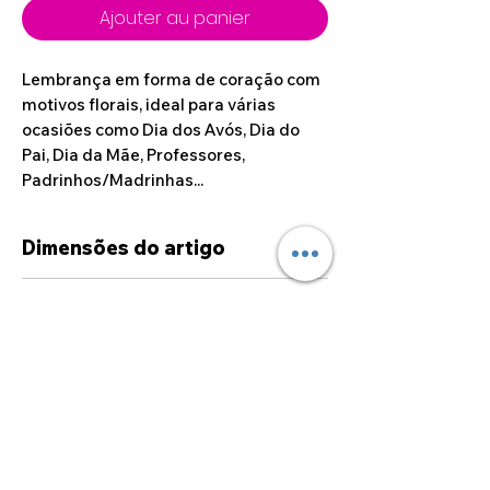
Ajouter au panier
Lembrança em forma de coração com
motivos florais, ideal para várias
ocasiões como Dia dos Avós, Dia do
Pai, Dia da Mãe, Professores,
Padrinhos/Madrinhas...
Dimensões do artigo
11cm x 9.50cm
Dúvidas sobre
personalizações
Caso deseje alguma
personalização fora das opções
disponíveis no site, por favor
sinta-se à vontade para entrar
©2024 por Alcoa Laser.