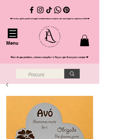
❤️ Portes grátis para Portugal Continental em compras de valor igual ou superior a 65€ ❤️
Menu
Mais do que produtos, criamos emoções ✨ Peças que ficam para sempre 💖