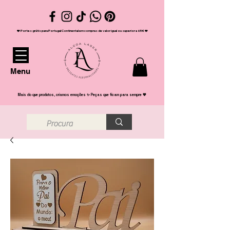
❤️ Portes grátis para Portugal Continental em compras de valor igual ou superior a 65€ ❤️
Menu
Mais do que produtos, criamos emoções ✨ Peças que ficam para sempre 💖