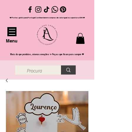
❤️ Portes grátis para Portugal Continental em compras de valor igual ou superior a 65€ ❤️
Menu
Mais do que produtos, criamos emoções ✨ Peças que ficam para sempre 💖