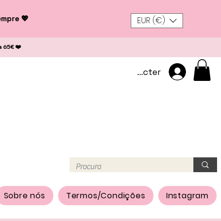
empre 💖
EUR (€)
a 65€ ❤️
Se connecter
Sobre nós
Termos/Condições
Instagram