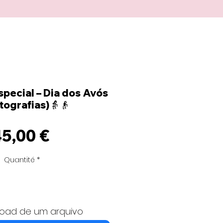
special – Dia dos Avós
tografias)👵👴
Prix
5,00 €
Quantité
*
load de um arquivo