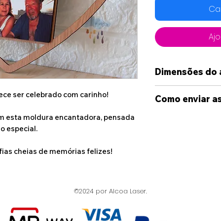
Ca
Ajo
Dimensões do 
40cm x 35cm
ece ser celebrado com carinho!
Como enviar as
om esta moldura encantadora, pensada
Para que a sua r
o especial.
siga estes passo
Escolha a sua
fias cheias de memórias felizes!
"Carregar Fot
do botão "Adi
Faça o Upload
©2024 por Alcoa Laser.
diretamente 
computador.