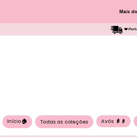
Mais do
❤️ Port
Início🏠
Avós 👵👴
Todas as coleções