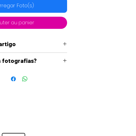
rregar Foto(s)
uter au panier
artigo
 fotografias?
ecordação fique perfeita,
s simples:
 Foto:
Clique no botão
o(s)" (localizado logo acima
cionar ao Carrinho").
:
Selecione a imagem
do seu telemóvel ou