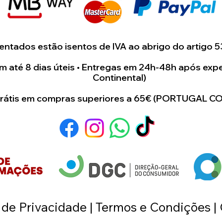
Finalize:
Agua
carregamento
"Adicionar ao 
Dicas para um R
ntados estão isentos de IVA ao abrigo do artigo 5
Qualidade é 
 até 8 dias úteis • Entregas em 24h-48h após expe
boa iluminaçã
Continental)
Dica:
Evite "pr
grátis em compras superiores a 65€ (PORTUGAL C
descarregadas
perdem muita
impressão/su
O Formato Ide
que se aproxi
(ex: se a mol
foto horizonta
a de Privacidade | Termos e Condições |