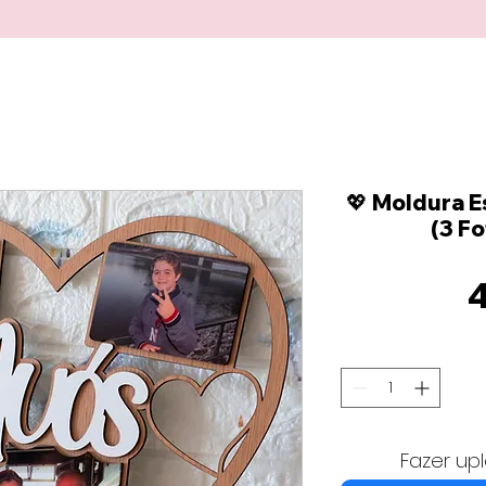
💖 Moldura E
(3 Fo
4
Fazer up