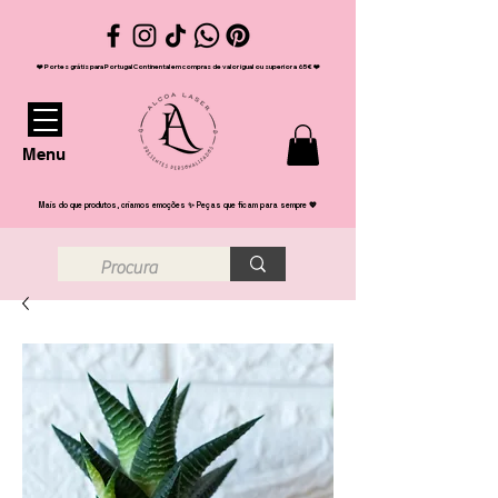
❤️ Portes grátis para Portugal Continental em compras de valor igual ou superior a 65€ ❤️
Menu
Mais do que produtos, criamos emoções ✨ Peças que ficam para sempre 💖