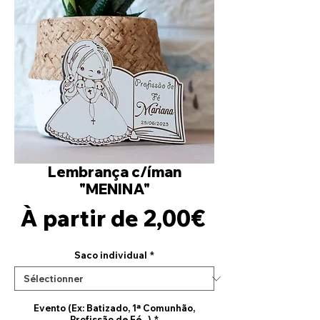
Lembrança c/íman
"MENINA"
Prix
À partir de
2,00€
promotion
Saco individual
*
Evento (Ex: Batizado, 1ª Comunhão,
Profissão de Fé...)
*