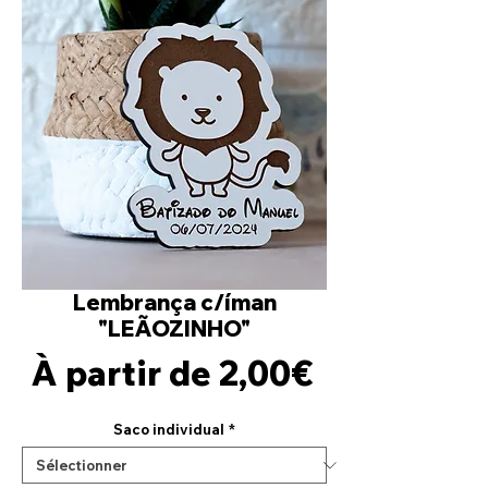
Lembrança c/íman
"LEÃOZINHO"
Prix
À partir de
2,00€
promotion
Saco individual
*