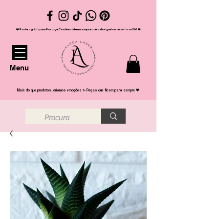
❤️ Portes grátis para Portugal Continental em compras de valor igual ou superior a 65€ ❤️
Menu
Mais do que produtos, criamos emoções ✨ Peças que ficam para sempre 💖