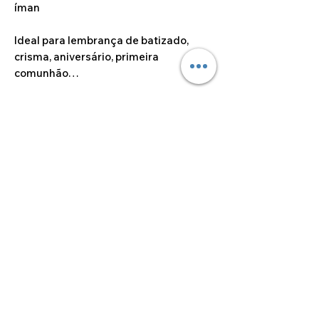
íman
Ideal para lembrança de batizado,
crisma, aniversário, primeira
comunhão…
Várias cores disponíveis.
Dimensão do artigo
7cm x 8.8cm
Dúvidas sobre
personalizações
Caso deseje alguma
personalização fora das opções
disponíveis no site, por favor
sinta-se à vontade para entrar
©2024 por Alcoa Laser.
em contato connosco, através