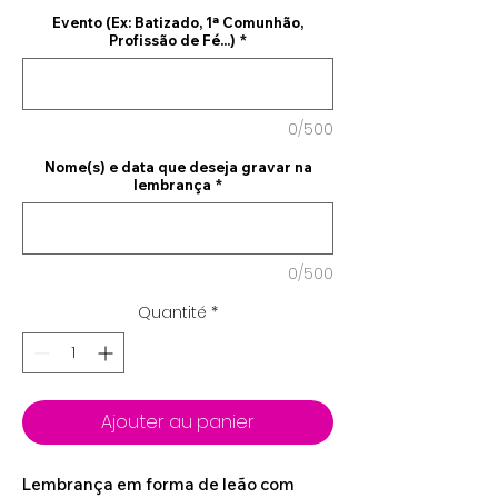
Evento (Ex: Batizado, 1ª Comunhão,
Profissão de Fé...)
*
0/500
Nome(s) e data que deseja gravar na
lembrança
*
0/500
Quantité
*
Ajouter au panier
Lembrança em forma de leão com