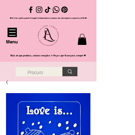
❤️ Portes grátis para Portugal Continental em compras de valor igual ou superior a 65€ ❤️
Menu
Mais do que produtos, criamos emoções ✨ Peças que ficam para sempre 💖