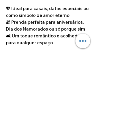
💖 Ideal para casais, datas especiais ou
como símbolo de amor eterno
🎁 Prenda perfeita para aniversários,
Dia dos Namorados ou só porque sim
🛋️ Um toque romântico e acolhedor
para qualquer espaço
Porque o amor… é feito de detalhes
como este
Especificações técnicas
Incluí:
Dúvidas sobre
- Comando para mudar a
personalizações
cor/efeitos dos LEDs;
Caso deseje alguma
- Cabo USB.
personalização fora das opções
disponíveis no site, por favor