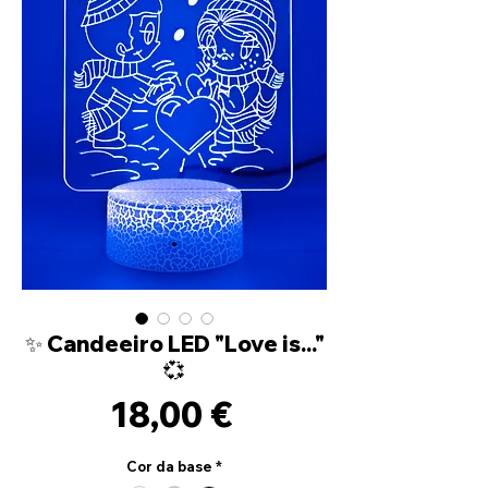
✨ Candeeiro LED "Love is..."
💞
Prix
18,00 €
Cor da base
*