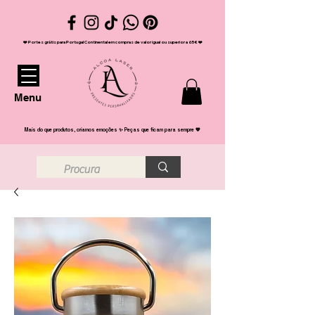
❤️ Portes grátis para Portugal Continental em compras de valor igual ou superior a 65€ ❤️
Menu
Mais do que produtos, criamos emoções ✨ Peças que ficam para sempre 💖