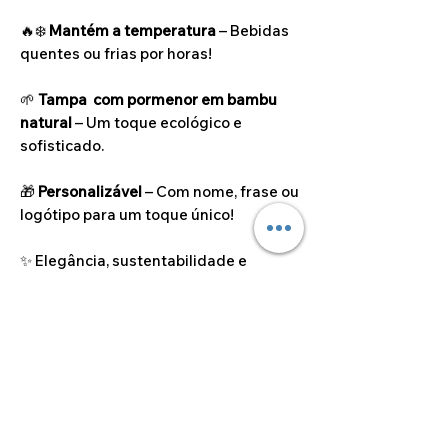
🔥❄️
Mantém a temperatura
– Bebidas
quentes ou frias por horas!
🌱
Tampa com pormenor em bambu
natural
– Um toque ecológico e
sofisticado.
🎁
Personalizável
– Com nome, frase ou
logótipo para um toque único!
✨ Elegância, sustentabilidade e
praticidade numa só garrafa! ✨
Capacidade
500ml
Capacidade térmica
6 horas quente