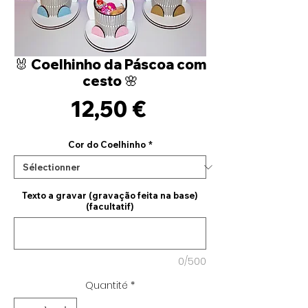
🐰 Coelhinho da Páscoa com
cesto 🌸
Prix
12,50 €
Cor do Coelhinho
*
Texto a gravar (gravação feita na base)
(facultatif)
0/500
Quantité
*