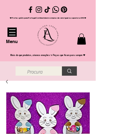
❤️ Portes grátis para Portugal Continental em compras de valor igual ou superior a 65€ ❤️
Menu
Mais do que produtos, criamos emoções ✨ Peças que ficam para sempre 💖