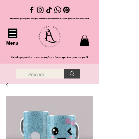
❤️ Portes grátis para Portugal Continental em compras de valor igual ou superior a 65€ ❤️
Menu
Mais do que produtos, criamos emoções ✨ Peças que ficam para sempre 💖