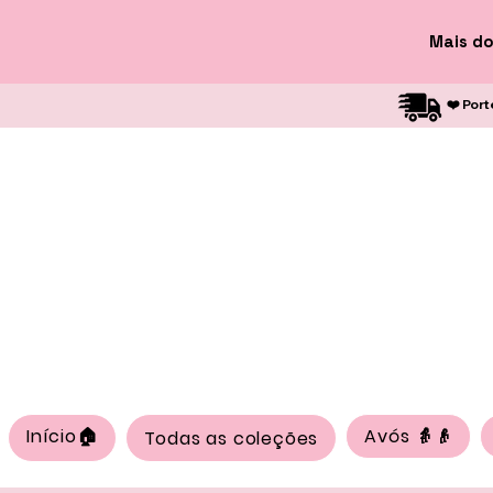
Mais do
❤️ Port
Início🏠
Avós 👵👴
Todas as coleções