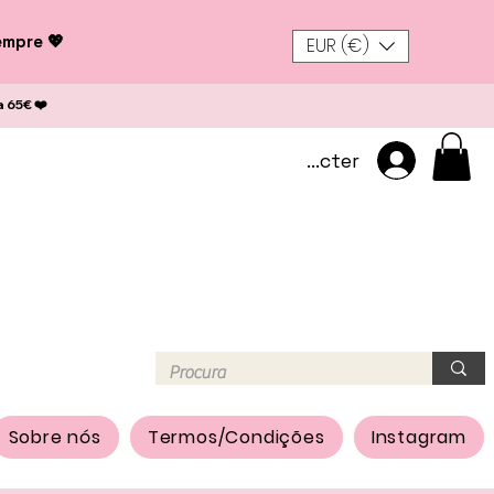
empre 💖
EUR (€)
a 65€ ❤️
Se connecter
Sobre nós
Termos/Condições
Instagram