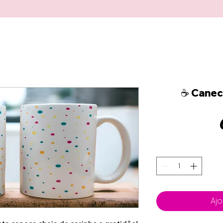
☕ Canec
Ajo