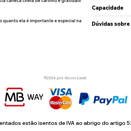
a caneca cheia de carinho e gratidão!
Capacidade
350ml
o quanto ela é importante e especial na
Dúvidas sobre
Caso deseje alg
das opções dispo
sinta-se à vont
connosco, atrav
disponibilizado
Whatshapp e Ema
©2024 por Alcoa Laser.
suas ideia e cas
enviada uma maq
onde terá uma i
artigo.
Estamos dispost
ntados estão isentos de IVA ao abrigo do artigo 5
para juntos cri