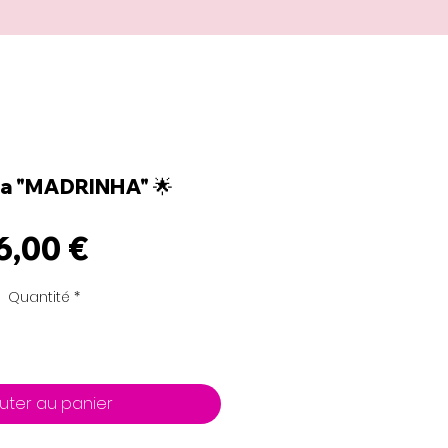
a "MADRINHA" 🌟
Prix
6,00 €
Quantité
*
uter au panier