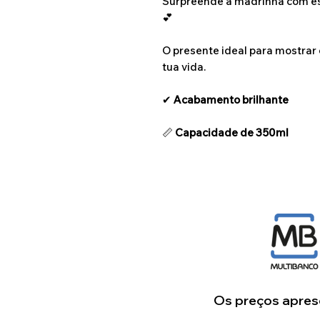
Surpreende a madrinha com est
💕
O presente ideal para mostrar 
tua vida.
✔
Acabamento brilhante
📏
Capacidade de 350ml
Os preços aprese