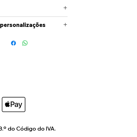
 personalizações
uma personalização fora
níveis no site, por favor
ade para entrar em contato
és dos meios
s (Facebook, Instagram,
il) para analisarmos as
o seja necessário ser-lhe-á
uete em formato digital,
deia de como ficará o seu
os a colaborar consigo
3.º do Código do IVA.
ar algo verdadeiramente