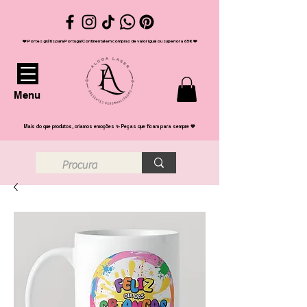
❤️ Portes grátis para Portugal Continental em compras de valor igual ou superior a 65€ ❤️
Menu
Mais do que produtos, criamos emoções ✨ Peças que ficam para sempre 💖