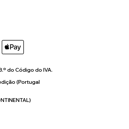
os a colaborar consigo
ar algo verdadeiramente
para si.
3.º do Código do IVA.
dição (Portugal
ONTINENTAL)