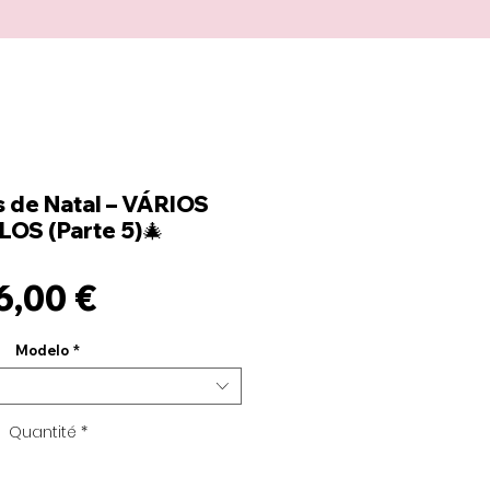
 de Natal – VÁRIOS
OS (Parte 5)🎄
Prix
6,00 €
Modelo
*
Quantité
*