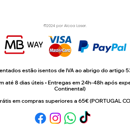
artigo.
Estamos dispost
©2024 por Alcoa Laser.
para juntos cri
único e especial 
ntados estão isentos de IVA ao abrigo do artigo 5
 até 8 dias úteis • Entregas em 24h-48h após expe
Continental)
grátis em compras superiores a 65€ (PORTUGAL C