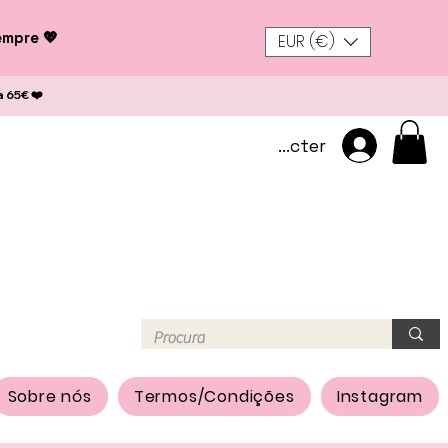
empre 💖
EUR (€)
a 65€ ❤️
Se connecter
Sobre nós
Termos/Condições
Instagram