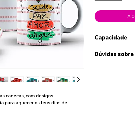
Ajo
Capacidade
350ml
Dúvidas sobre
Caso deseje alg
das opções dispo
sinta-se à vont
connosco, atrav
.. às canecas, com designs
disponibilizado
a para aquecer os teus dias de
Whatshapp e Ema
suas ideia e cas
enviada uma maq
onde terá uma i