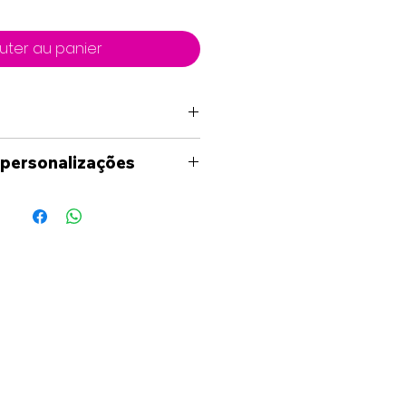
uter au panier
 personalizações
uma personalização fora
níveis no site, por favor
ade para entrar em contato
és dos meios
s (Facebook, Instagram,
il) para analisarmos as
o seja necessário ser-lhe-á
uete em formato digital,
deia de como ficará o seu