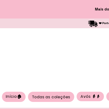
Mais do
❤️ Port
Início🏠
Avós 👵👴
Todas as coleções