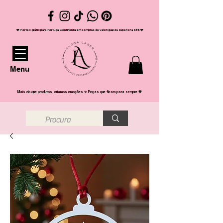
❤️ Portes grátis para Portugal Continental em compras de valor igual ou superior a 65€ ❤️
Menu
Mais do que produtos, criamos emoções ✨ Peças que ficam para sempre 💖